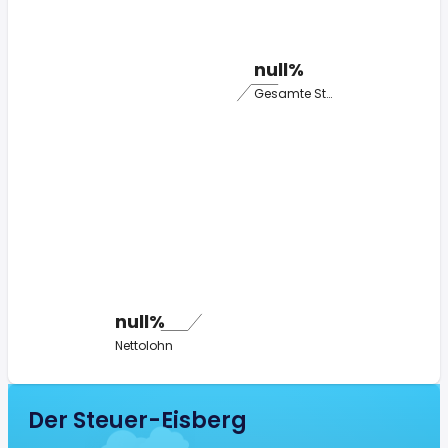
null%
Gesamte Steuer
null%
Nettolohn
Der Steuer-Eisberg