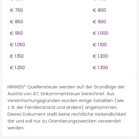
€ 750
€ 800
€ 850
€ 900
€ 950
€ 1.000
€ 1.050
€ 1.100
€ 1.150
€ 1.200
€ 1.250
€ 1.300
HINWEIS* Quellensteuer werden auf der Grundlage der
Austria von AT, Einkommensteuer berechnet. Aus
Vereinfachungsgründen wurden einige Variablen (wie
z. B. der Familienstand und andere) angenommen.
Dieses Dokument stellt keine rechtliche Verbindlichkeit
dar und soll nur zu Orientierungszwecken verwendet
werden.