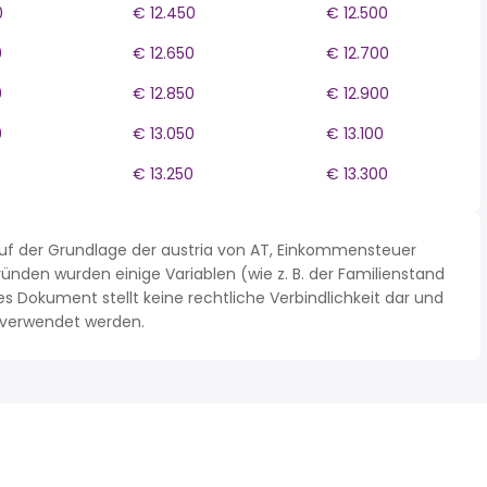
0
€ 12.450
€ 12.500
0
€ 12.650
€ 12.700
0
€ 12.850
€ 12.900
0
€ 13.050
€ 13.100
0
€ 13.250
€ 13.300
uf der Grundlage der austria von AT, Einkommensteuer
nden wurden einige Variablen (wie z. B. der Familienstand
Dokument stellt keine rechtliche Verbindlichkeit dar und
n verwendet werden.