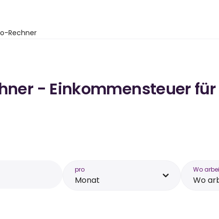
to-Rechner
chner - Einkommensteuer für 
pro
Wo arbei
Monat
Wo arb