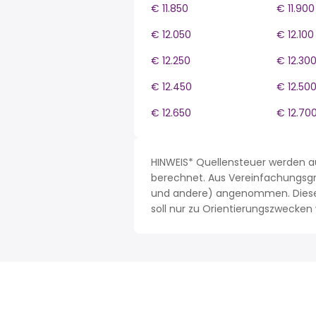
€ 11.850
€ 11.900
€ 12.050
€ 12.100
€ 12.250
€ 12.30
€ 12.450
€ 12.50
€ 12.650
€ 12.70
HINWEIS* Quellensteuer werden a
berechnet. Aus Vereinfachungsgrü
und andere) angenommen. Dieses 
soll nur zu Orientierungszwecke