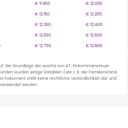
€ 11.950
€ 12.000
€ 12.150
€ 12.200
0
€ 12.350
€ 12.400
0
€ 12.550
€ 12.600
0
€ 12.750
€ 12.800
uf der Grundlage der austria von AT, Einkommensteuer
nden wurden einige Variablen (wie z. B. der Familienstand
Dokument stellt keine rechtliche Verbindlichkeit dar und
n verwendet werden.