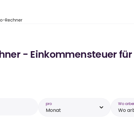
to-Rechner
chner - Einkommensteuer für 
pro
Wo arbei
Monat
Wo arb